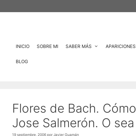
Saltar
al
contenido
INICIO
SOBRE MI
SABER MÁS
APARICIONES
BLOG
Flores de Bach. Cómo
Jose Salmerón. O se
19 septiembre, 2006
por
Javier Guamán