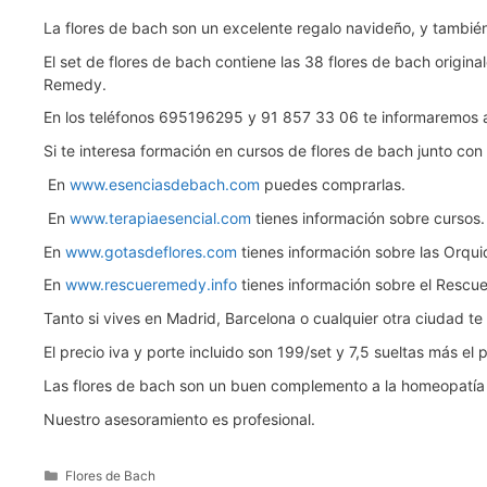
La flores de bach son un excelente regalo navideño, y tambi
El set de flores de bach contiene las 38 flores de bach origi
Remedy.
En los teléfonos 695196295 y 91 857 33 06 te informaremos
Si te interesa formación en cursos de flores de bach junto con
En
www.esenciasdebach.com
puedes comprarlas.
En
www.terapiaesencial.com
tienes información sobre cursos.
En
www.gotasdeflores.com
tienes información sobre las Orquid
En
www.rescueremedy.info
tienes información sobre el Resc
Tanto si vives en Madrid, Barcelona o cualquier otra ciudad te
El precio iva y porte incluido son 199/set y 7,5 sueltas más el 
Las flores de bach son un buen complemento a la homeopatía y e
Nuestro asesoramiento es profesional.
Categorías
Flores de Bach