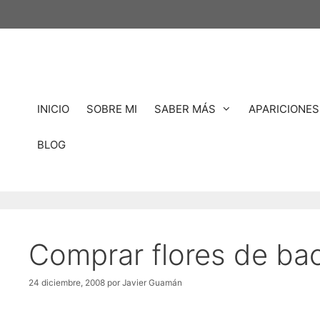
Saltar
al
contenido
INICIO
SOBRE MI
SABER MÁS
APARICIONES
BLOG
Comprar flores de ba
24 diciembre, 2008
por
Javier Guamán