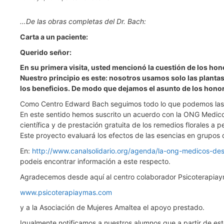
…De las obras completas del Dr. Bach:
Carta a un paciente:
Querido señor:
En su primera visita, usted mencionó la cuestión de los ho
Nuestro principio es este: nosotros usamos solo las plantas
los beneficios. De modo que dejamos el asunto de los honor
Como Centro Edward Bach seguimos todo lo que podemos las di
En este sentido hemos suscrito un acuerdo con la ONG Medicos
científica y de prestación gratuita de los remedios florales a 
Este proyecto evaluará los efectos de las esencias en grupos
En:
http://www.canalsolidario.org/agenda/la-ong-medicos-desc
podeis encontrar información a este respecto.
Agradecemos desde aquí al centro colaborador Psicoterapiay
www.psicoterapiaymas.com
y a la Asociación de Mujeres Amaltea el apoyo prestado.
Igualmente notificamos a nuestros alumnos que a partir de es