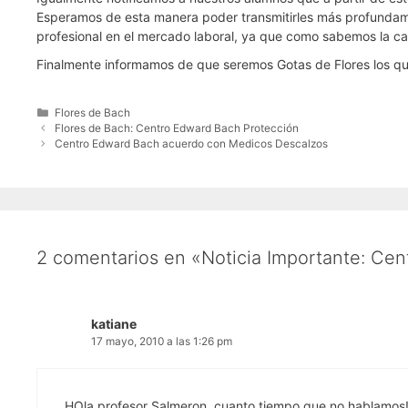
Esperamos de esta manera poder transmitirles más profundament
profesional en el mercado laboral, ya que como sabemos la cali
Finalmente informamos de que seremos Gotas de Flores los que
Categorías
Flores de Bach
Flores de Bach: Centro Edward Bach Protección
Centro Edward Bach acuerdo con Medicos Descalzos
2 comentarios en «Noticia Importante: Ce
katiane
17 mayo, 2010 a las 1:26 pm
HOla profesor Salmeron, cuanto tiempo que no hablamos!