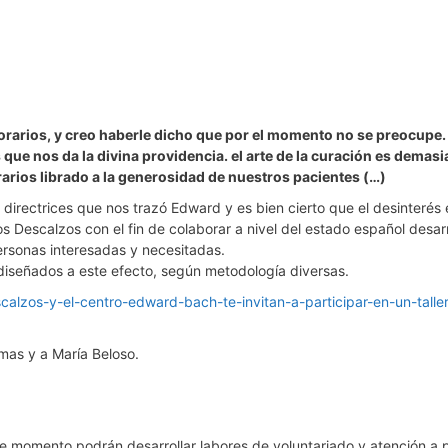
norarios, y creo haberle dicho que por el momento no se preocupe.
 que nos da la divina providencia. el arte de la curación es demas
arios librado a la generosidad de nuestros pacientes (…)
rectrices que nos trazó Edward y es bien cierto que el desinterés
 Descalzos con el fin de colaborar a nivel del estado español desa
personas interesadas y necesitadas.
 diseñados a este efecto, según metodología diversas.
alzos-y-el-centro-edward-bach-te-invitan-a-participar-en-un-talle
mas y a María Beloso.
te momento podrán desarrollar labores de voluntariado y atención a