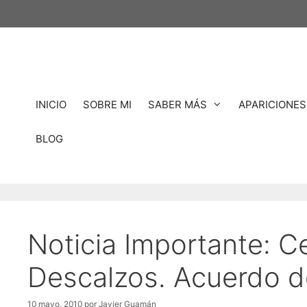
Saltar
al
contenido
INICIO
SOBRE MI
SABER MÁS
APARICIONES
BLOG
Noticia Importante: 
Descalzos. Acuerdo d
10 mayo, 2010
por
Javier Guamán