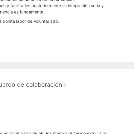
 y facilitarles posteriormente su integración seria y
eriencia es fundamental.
 bonita labor de Voluntariado.
uerdo de colaboración.»
puedo compartir de alguna manera al mismo estoy a la