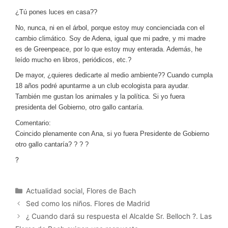
¿Tú pones luces en casa??
No, nunca, ni en el árbol, porque estoy muy concienciada con el
cambio climático. Soy de Adena, igual que mi padre, y mi madre
es de Greenpeace, por lo que estoy muy enterada. Además, he
leído mucho en libros, periódicos, etc.?
De mayor, ¿quieres dedicarte al medio ambiente??
Cuando cumpla
18 años podré apuntarme a un club ecologista para ayudar.
También me gustan los animales y la política. Si yo fuera
presidenta del Gobierno, otro gallo cantaría.
Comentario:
Coincido plenamente con Ana, si yo fuera Presidente de Gobierno
otro gallo cantaría?
?
?
?
?
Categorías
Actualidad social
,
Flores de Bach
Sed como los niños. Flores de Madrid
¿ Cuando dará su respuesta el Alcalde Sr. Belloch ?. Las