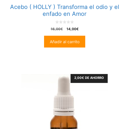
Acebo ( HOLLY ) Transforma el odio y el
enfado en Amor
0
El
El
16,00
€
14,00
€
o
precio
precio
u
t
original
actual
Añadir al carrito
o
era:
es:
f
5
16,00€.
14,00€.
2,00
€
DE AHORRO