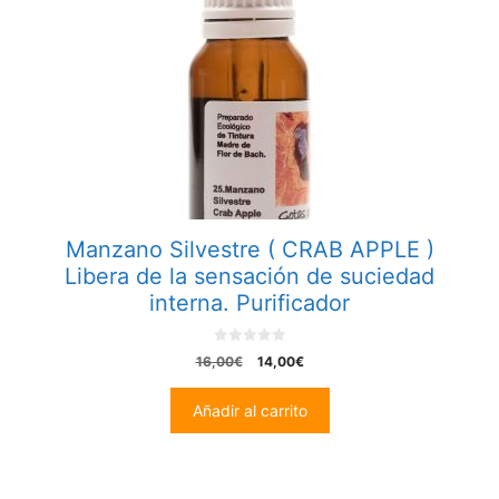
Manzano Silvestre ( CRAB APPLE )
Libera de la sensación de suciedad
interna. Purificador
0
El
El
16,00
€
14,00
€
o
precio
precio
u
t
original
actual
Añadir al carrito
o
era:
es:
f
5
16,00€.
14,00€.