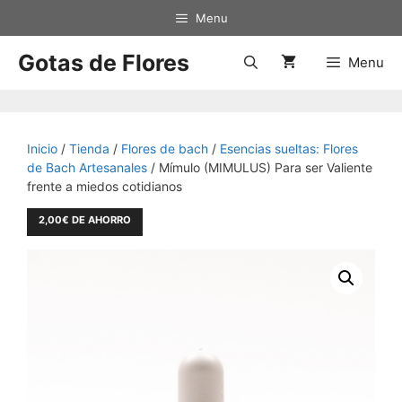
Saltar
Menu
al
contenido
Gotas de Flores
Menu
Inicio
/
Tienda
/
Flores de bach
/
Esencias sueltas: Flores
de Bach Artesanales
/ Mímulo (MIMULUS) Para ser Valiente
frente a miedos cotidianos
2,00
€
DE AHORRO