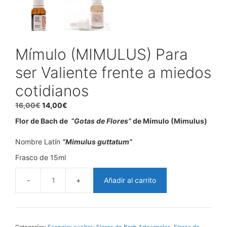
Mímulo (MIMULUS) Para
ser Valiente frente a miedos
cotidianos
El
El
16,00
€
14,00
€
precio
precio
Flor de Bach de
“Gotas de Flores”
de
Mímulo (Mimulus)
original
actual
era:
es:
Nombre Latín
“Mimulus guttatum”
16,00€.
14,00€.
Frasco de 15ml
Añadir al carrito
Mímulo
(MIMULUS)
Para
ser
Categorías:
Esencias sueltas: Flores de Bach Artesanales
,
Flores de