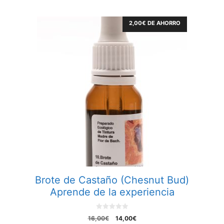
2,00
€
DE AHORRO
Brote de Castaño (Chesnut Bud)
Aprende de la experiencia
0
El
El
16,00
€
14,00
€
o