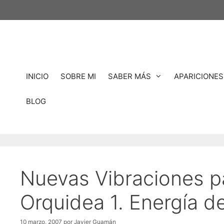
Saltar
al
contenido
INICIO
SOBRE MI
SABER MÁS
APARICIONES
BLOG
Nuevas Vibraciones pa
Orquidea 1. Energía de 
10 marzo, 2007
por
Javier Guamán