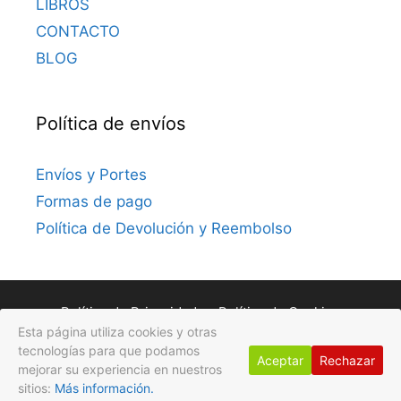
LIBROS
CONTACTO
BLOG
Política de envíos
Envíos y Portes
Formas de pago
Política de Devolución y Reembolso
Política de Privacidad
Política de Cookies
Esta página utiliza cookies y otras
Avisos Legales
tecnologías para que podamos
Aceptar
Rechazar
mejorar su experiencia en nuestros
© 2026 Gotas de Flores
• Creado con
GeneratePress
sitios:
Más información.