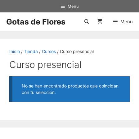
Saltar
Menu
al
contenido
Gotas de Flores
Menu
Inicio
/
Tienda
/
Cursos
/ Curso presencial
Curso presencial
No se han encontrado productos que coincidan
con tu selección.