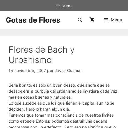
Saltar
Menu
al
contenido
Gotas de Flores
Menu
Flores de Bach y
Urbanismo
15 noviembre, 2007
por
Javier Guamán
Seria bonito, es solo un buen deseo, que ahora que se
desacelera la burbuja del urbanismo se invirtiera cada vez
mas en cosas buenas y naturales.
Lo que sucede es que los que tienen el capital aun no se
deciden. Pero lo haran algun dia.
Tenemos que tomar mas consciencia de nuestros limites
como especie.Esto es: podemos destruir una cadena
montanosa con un artefacto…Pero eso no significa que lo