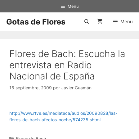
Saltar
Menu
al
contenido
Gotas de Flores
Menu
Flores de Bach: Escucha la
entrevista en Radio
Nacional de España
15 septiembre, 2009
por
Javier Guamán
http://www.rtve.es/mediateca/audios/20090828/las-
flores-de-bach-afectos-noche/574235.shtml
Categorías
Flores de Bach