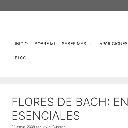
Saltar
al
contenido
INICIO
SOBRE MI
SABER MÁS
APARICIONES
BLOG
FLORES DE BACH: E
ESENCIALES
31 mayo, 2008
por
Javier Guamán