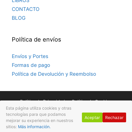
LIBROS
CONTACTO
BLOG
Política de envíos
Envíos y Portes
Formas de pago
Política de Devolución y Reembolso
Política de Privacidad
Política de Cookies
Esta página utiliza cookies y otras
Avisos Legales
tecnologías para que podamos
Aceptar
Rechazar
mejorar su experiencia en nuestros
© 2026 Gotas de Flores
• Creado con
GeneratePress
sitios:
Más información.