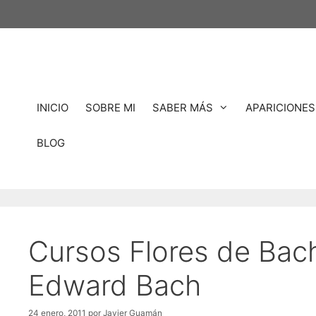
Saltar
al
contenido
INICIO
SOBRE MI
SABER MÁS
APARICIONES
BLOG
Cursos Flores de Bach
Edward Bach
24 enero, 2011
por
Javier Guamán