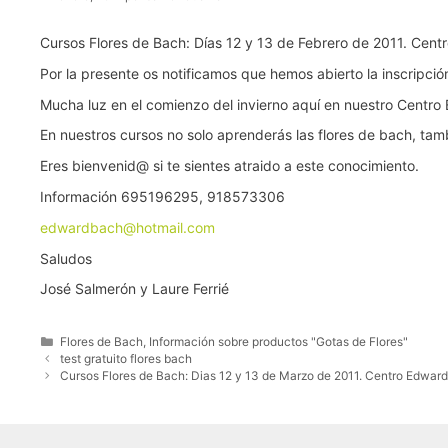
Cursos Flores de Bach: Días 12 y 13 de Febrero de 2011. Cen
Por la presente os notificamos que hemos abierto la inscripci
Mucha luz en el comienzo del invierno aquí en nuestro Centro 
En nuestros cursos no solo aprenderás las flores de bach, tamb
Eres bienvenid@ si te sientes atraido a este conocimiento.
Información 695196295, 918573306
edwardbach@hotmail.com
Saludos
José Salmerón y Laure Ferrié
Categorías
Flores de Bach
,
Información sobre productos "Gotas de Flores"
test gratuito flores bach
Cursos Flores de Bach: Dias 12 y 13 de Marzo de 2011. Centro Edwar