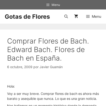
Saltar
Menu
al
contenido
Gotas de Flores
Menu
Comprar Flores de Bach.
Edward Bach. Flores de
Bach en España.
6 octubre, 2009
por
Javier Guamán
Hola:
Voy a ser muy breve. Comprar flores de bach es ahora más
barato y asequible que nunca. Lo que es una gran noticia.
Nos hallamos en un momento histórico donde la demanda