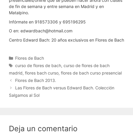
presenciales/online que se pueden hacer ahora con clases
de fin de semana y entre semana en Madrid y en
Matalpino.
Infórmate en 918573306 y 695196295
O en: edwardbach@hotmail.com
Centro Edward Bach: 20 años exclusivos en Flores de Bach
Categorías
Flores de Bach
Etiquetas
curso de flores de bach
,
curso de flores de bach
madrid
,
flores bach curso
,
flores de bach curso presencial
Flores de Bach 2013.
Las Flores de Bach versus Edward Bach. Colección
Salgamos al Sol
Deja un comentario