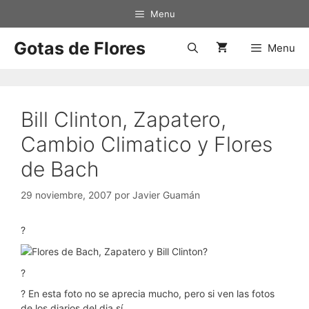
Saltar
Menu
al
contenido
Gotas de Flores
Menu
Bill Clinton, Zapatero,
Cambio Climatico y Flores
de Bach
29 noviembre, 2007
por
Javier Guamán
?
?
?
? En esta foto no se aprecia mucho, pero si ven las fotos
de los diarios del dia sí.